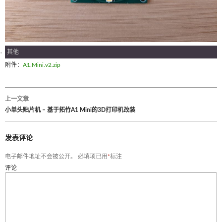
其他
附件：
A1.Mini.v2.zip
上一文章
文
小单头贴片机 – 基于拓竹A1 Mini的3D打印机改装
章
发表评论
导
电子邮件地址不会被公开。
必填项已用
*
标注
航
评论