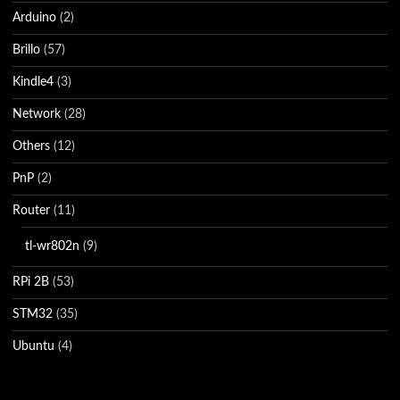
Arduino
(2)
Brillo
(57)
Kindle4
(3)
Network
(28)
Others
(12)
PnP
(2)
Router
(11)
tl-wr802n
(9)
RPi 2B
(53)
STM32
(35)
Ubuntu
(4)