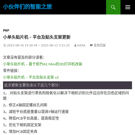
搜
小伙伴们的智能之旅
索
跳
主菜单
至
内
容
PNP
小单头贴片机 – 平台及贴头支架更新
2025-08-10 19:30:49
~
2025-08-11 5:21:25
HZAK
发表回复
文章没有提及的部分请看：
小单头贴片机 – 基于拓竹A1 Mini的3D打印机改装
零件链接：
小单头贴片机 – 平台及贴头支架 v2
此次更新主要包含以下这几个部分：
1。 对贴头支架进行黑色阳极氧化以解决下相机识别元件边沿存在白色区域的问
题
2。修正A轴固定螺丝孔间距
3。减轻平台底座重量以提高Y轴运行速度
4。降低PCB平台高度，提高稳定性
5。优化下相机固定支架
6。增加PCB固定夹具