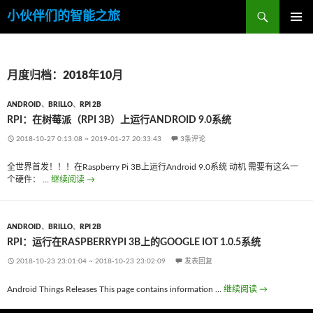
搜
小伙伴们的智能之旅
索
跳
主菜单
至
内
容
月度归档：2018年10月
ANDROID
、
BRILLO
、
RPI 2B
RPI：在树莓派（RPI 3B）上运行ANDROID 9.0系统
2018-10-27 0:13:08
~
2019-01-27 20:33:43
3条评论
全世界首发！！！在Raspberry Pi 3B上运行Android 9.0系统 动机 需要有这么一
个硬件： …
继续阅读
RPI：在树莓派（RPI 3B）上运行Android 9.0系统
→
ANDROID
、
BRILLO
、
RPI 2B
RPI：运行在RASPBERRYPI 3B上的GOOGLE IOT 1.0.5系统
2018-10-23 23:01:04
~
2018-10-23 23:02:09
发表回复
Android Things Releases This page contains information …
继续阅读
RPI：运行在raspb
→