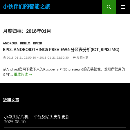
搜
小伙伴们的智能之旅
索
跳
主菜单
至
内
容
月度归档：2018年01月
ANDROID
、
BRILLO
、
RPI 2B
RPI3: ANDROIDTHINGS PREVIEW6 分区表分析(IOT_RPI3.IMG)
2018-01-21 22:50:30
~
2018-01-21 22:50:30
发表回复
从Android官网下载下来的Raspberry PI 3B preview 6的安装镜像，发现所使用的
GPT …
继续阅读
RPI3: AndroidThings Preview6 分区表分析(iot_rpi3.img)
→
近期文章
小单头贴片机 – 平台及贴头支架更新
2025-08-10