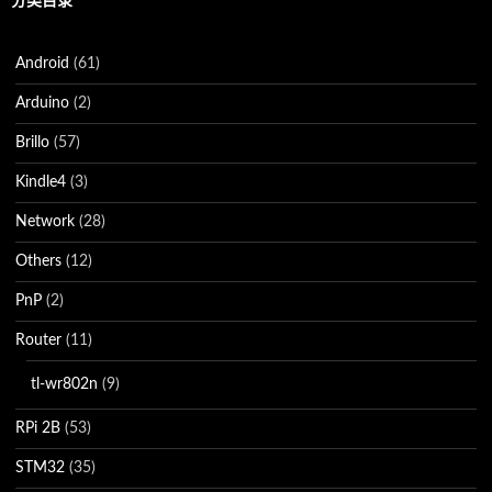
分类目录
Android
(61)
Arduino
(2)
Brillo
(57)
Kindle4
(3)
Network
(28)
Others
(12)
PnP
(2)
Router
(11)
tl-wr802n
(9)
RPi 2B
(53)
STM32
(35)