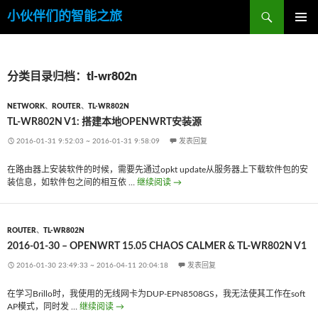
搜
小伙伴们的智能之旅
索
跳
主菜单
至
内
容
分类目录归档：tl-wr802n
NETWORK
、
ROUTER
、
TL-WR802N
TL-WR802N V1: 搭建本地OPENWRT安装源
2016-01-31 9:52:03
~
2016-01-31 9:58:09
发表回复
在路由器上安装软件的时候，需要先通过opkt update从服务器上下载软件包的安
装信息，如软件包之间的相互依 …
继续阅读
tl-wr802n v1: 搭建本地OpenWrt安装源
→
ROUTER
、
TL-WR802N
2016-01-30 – OPENWRT 15.05 CHAOS CALMER & TL-WR802N V1
2016-01-30 23:49:33
~
2016-04-11 20:04:18
发表回复
在学习Brillo时，我使用的无线网卡为DUP-EPN8508GS，我无法使其工作在soft
AP模式，同时发 …
继续阅读
2016-01-30 – OpenWrt 15.05 Chaos Calmer & TL-WR
→