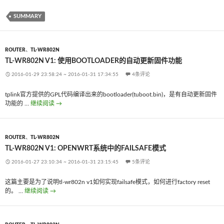
SUMMARY
ROUTER
、
TL-WR802N
TL-WR802N V1: 使用BOOTLOADER的自动更新固件功能
2016-01-29 23:58:24
~
2016-01-31 17:34:55
4条评论
tplink官方提供的GPL代码编译出来的bootloader(tuboot.bin)，是有自动更新固件
功能的 …
继续阅读
tl-wr802n v1: 使用bootloader的自动更新固件功能
→
ROUTER
、
TL-WR802N
TL-WR802N V1: OPENWRT系统中的FAILSAFE模式
2016-01-27 23:10:34
~
2016-01-31 23:15:45
5条评论
这篇主要是为了说明tl-wr802n v1如何实现failsafe模式，如何进行factory reset
的。 …
继续阅读
tl-wr802n v1: OpenWrt系统中的failsafe模式
→