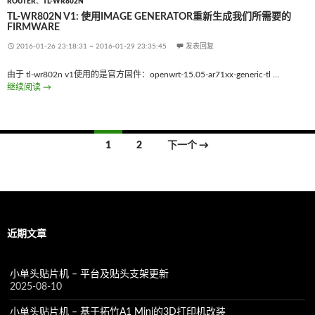
ROUTER
、
TL-WR802N
TL-WR802N V1: 使用IMAGE GENERATOR重新生成我们所需要的
FIRMWARE
2016-01-26 23:18:31
~
2016-01-29 23:35:45
发表回复
由于 tl-wr802n v1使用的是官方固件：openwrt-15.05-ar71xx-generic-tl …
继续阅读
tl-wr802n v1: 使用Image Generator重新生成我们所需要的firmware
→
1
2
下一个 →
文
章
导
近期文章
航
小单头贴片机 – 平台及贴头支架更新
2025-08-10
小单头贴片机 – 基于拓竹A1 Mini的3D打印机改装