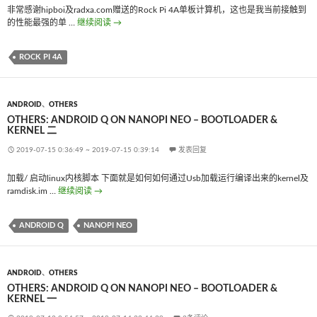
非常感谢hipboi及radxa.com赠送的Rock Pi 4A单板计算机，这也是我当前接触到
的性能最强的单 …
继续阅读
Others: New toy – Rock Pi 4A
→
ROCK PI 4A
ANDROID
、
OTHERS
OTHERS: ANDROID Q ON NANOPI NEO – BOOTLOADER &
KERNEL 二
2019-07-15 0:36:49
~
2019-07-15 0:39:14
发表回复
加载/ 启动linux内核脚本 下面就是如何如何通过Usb加载运行编译出来的kernel及
ramdisk.im …
继续阅读
Others: Android Q on NanoPi Neo – bootloader & kernel 二
→
ANDROID Q
NANOPI NEO
ANDROID
、
OTHERS
OTHERS: ANDROID Q ON NANOPI NEO – BOOTLOADER &
KERNEL 一