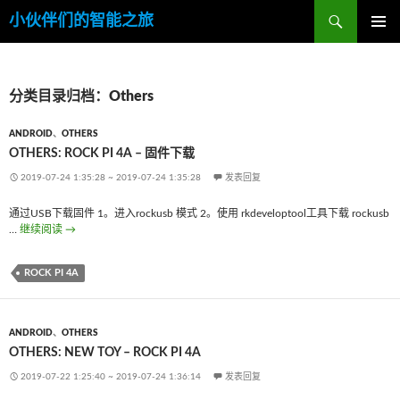
搜
小伙伴们的智能之旅
索
跳
主菜单
至
内
容
分类目录归档：Others
ANDROID
、
OTHERS
OTHERS: ROCK PI 4A – 固件下载
2019-07-24 1:35:28
~
2019-07-24 1:35:28
发表回复
通过USB下载固件 1。进入rockusb 模式 2。使用 rkdeveloptool工具下载 rockusb
…
继续阅读
OTHERS: Rock Pi 4A – 固件下载
→
ROCK PI 4A
ANDROID
、
OTHERS
OTHERS: NEW TOY – ROCK PI 4A
2019-07-22 1:25:40
~
2019-07-24 1:36:14
发表回复