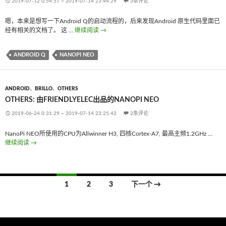
2019-07-12 0:54:57
~
2019-07-14 23:44:29
3条评论
嗯，本来是想写一下Android Q的启动流程的，后来发现Android 原生代码里面已
经有相关的文档了。 这 …
继续阅读
Others: Android Q on NanoPi Neo – bootloader
→
ANDROID Q
NANOPI NEO
ANDROID
、
BRILLO
、
OTHERS
OTHERS: 由FRIENDLYELEC出品的NANOPI NEO
2019-06-24 0:31:29
~
2019-07-14 23:25:42
2条评论
NanoPi NEO所使用的CPU为Allwinner H3, 四核Cortex-A7, 最高主频1.2GHz …
继续阅读
Others: 由FriendlyElec出品的NanoPi NEO
→
1
2
3
下一个 →
文
章