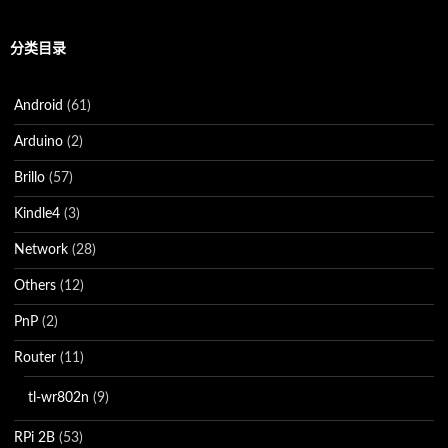
分类目录
Android
(61)
Arduino
(2)
Brillo
(57)
Kindle4
(3)
Network
(28)
Others
(12)
PnP
(2)
Router
(11)
tl-wr802n
(9)
RPi 2B
(53)