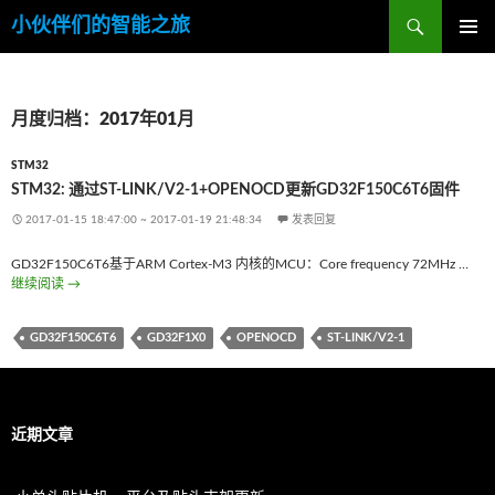
搜
小伙伴们的智能之旅
索
跳
主菜单
至
内
容
月度归档：2017年01月
STM32
STM32: 通过ST-LINK/V2-1+OPENOCD更新GD32F150C6T6固件
2017-01-15 18:47:00
~
2017-01-19 21:48:34
发表回复
GD32F150C6T6基于ARM Cortex-M3 内核的MCU：Core frequency 72MHz …
继续阅读
STM32: 通过ST-LINK/V2-1+OpenOCD更新GD32F150C6T6固件
→
GD32F150C6T6
GD32F1X0
OPENOCD
ST-LINK/V2-1
近期文章