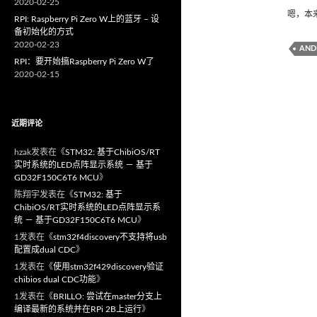
2020-02-25
嗯，本来
RPI: Raspberry Pi Zero W上的蓝牙 – 设
备初始化的方式
2020-02-23
AND
RPI：要开始搞Raspberry Pi Zero W了
2020-02-15
近期评论
hzak
发表在《
STM32: 基于ChibiOS/RT
实时系统的LED点阵显示系统 － 基于
GD32F150C6T6 MCU
》
陈翔宇
发表在《
STM32: 基于
ChibiOS/RT实时系统的LED点阵显示系
统 － 基于GD32F150C6T6 MCU
》
1
发表在《
stm32f4discovery不支持将usb
配置成dual CDC
》
1
发表在《
使用stm32f429discovery验证
chibios dual CDC功能
》
1
发表在《
BRILLO: 尝试在master分支上
编译最新的系统并在RPi 2B上运行
》