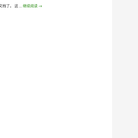
文档了。 这 …
继续阅读
Others: Android Q on NanoPi Neo – bootloader & kernel 一
→