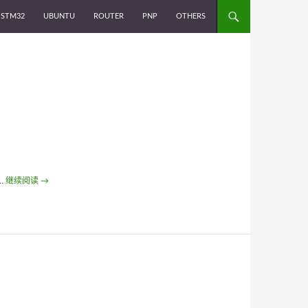
STM32
UBUNTU
ROUTER
PNP
OTHERS
…
继续阅读
Others: Android Q on NanoPi Neo – bootloader & kernel 二
→