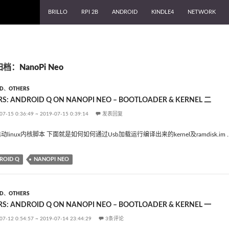
跳至内容
BRILLO
RPI 2B
ANDROID
KINDLE4
NETWORK
档：NanoPi Neo
D
、
OTHERS
S: ANDROID Q ON NANOPI NEO – BOOTLOADER & KERNEL 二
07-15 0:36:49
~
2019-07-15 0:39:14
发表回复
启动linux内核脚本 下面就是如何如何通过Usb加载运行编译出来的kernel及ramdisk.im 
ROID Q
NANOPI NEO
D
、
OTHERS
S: ANDROID Q ON NANOPI NEO – BOOTLOADER & KERNEL 一
07-12 0:54:57
~
2019-07-14 23:44:29
3条评论