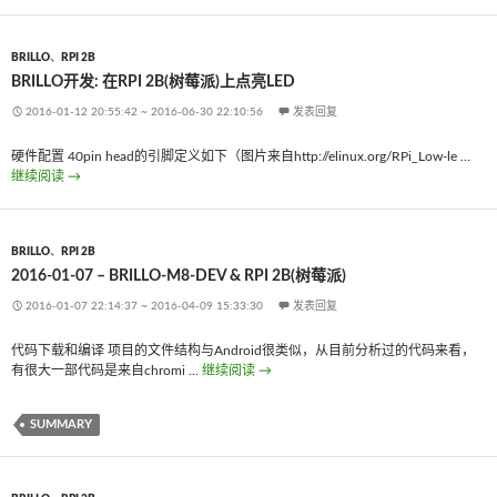
BRILLO
、
RPI 2B
BRILLO开发: 在RPI 2B(树莓派)上点亮LED
2016-01-12 20:55:42
~
2016-06-30 22:10:56
发表回复
硬件配置 40pin head的引脚定义如下（图片来自http://elinux.org/RPi_Low-le …
继续阅读
Brillo开发: 在RPi 2B(树莓派)上点亮LED
→
BRILLO
、
RPI 2B
2016-01-07 – BRILLO-M8-DEV & RPI 2B(树莓派)
2016-01-07 22:14:37
~
2016-04-09 15:33:30
发表回复
代码下载和编译 项目的文件结构与Android很类似，从目前分析过的代码来看，
有很大一部代码是来自chromi …
继续阅读
2016-01-07 – Brillo-m8-dev & RPi 2B(
→
SUMMARY