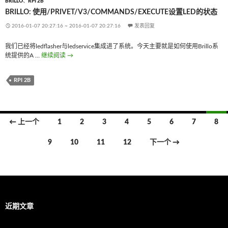
BRILLO
、
RPI 2B
BRILLO: 使用/PRIVET/V3/COMMANDS/EXECUTE设置LED的状态
2016-01-07 20:27:16
~
2016-01-07 20:27:16
发表回复
我们已经将ledflasher与ledservice集成进了系统。今天主要就是如何使用Brillo系
统提供的A …
继续阅读
Brillo: 使用/privet/v3/commands/execute设置LED的状态
→
RPI 2B
← 上一个
1
2
3
4
5
6
7
8
文
9
10
11
12
下一个 →
章
导
航
近期文章