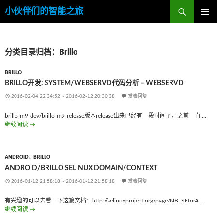
搜
小伙伴们的智能之旅
索
跳
主菜单
至
内
容
分类目录归档：Brillo
BRILLO
BRILLO开发: SYSTEM/WEBSERVD代码分析 – WEBSERVD
2016-02-04 22:34:52
~
2016-02-12 20:30:38
发表回复
brillo-m9-dev/brillo-m9-release版本release出来已经有一段时间了，之前一直 …
继续阅读
Brillo开发: system/webservd代码分析 – webservd
→
ANDROID
、
BRILLO
ANDROID/BRILLO SELINUX DOMAIN/CONTEXT
2016-01-12 21:58:18
~
2016-01-12 21:58:18
发表回复
有兴趣的可以去看一下这篇文档：http://selinuxproject.org/page/NB_SEforA …
继续阅读
Android/Brillo selinux domain/context
→