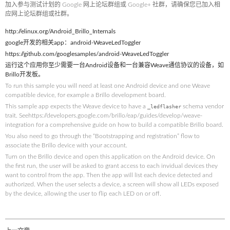
加入参与测试计划的 Google 网上论坛群组或 Google+ 社群，请确保您已加入相
应网上论坛群组或社群。
http://elinux.org/Android_Brillo_Internals
google开发的相关app：android-WeaveLedToggler
https://github.com/googlesamples/android-WeaveLedToggler
运行这个应用你至少需要一台Android设备和一台兼容Weave通信协议的设备，如
Brillo开发板。
To run this sample you will need at least one Android device and one Weave
compatible device, for example a Brillo development board.
This sample app expects the Weave device to have a
schema vendor
_ledflasher
trait. Seehttps://developers.google.com/brillo/eap/guides/develop/weave-
integration for a comprehensive guide on how to build a compatible Brillo board.
You also need to go through the “Bootstrapping and registration” flow to
associate the Brillo device with your account.
Turn on the Brillo device and open this application on the Android device. On
the first run, the user will be asked to grant access to each invidual devices they
want to control from the app. Then the app will list each device detected and
authorized. When the user selects a device, a screen will show all LEDs exposed
by the device, allowing the user to flip each LED on or off.