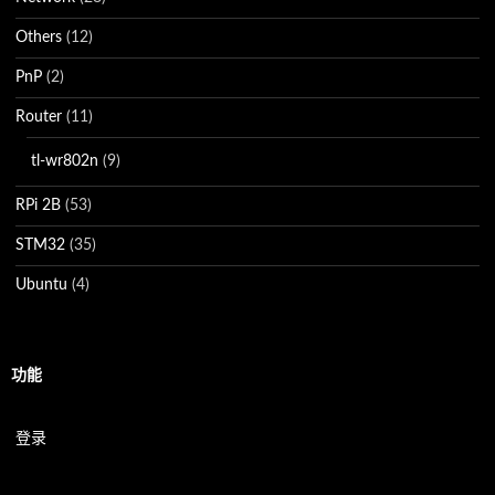
Others
(12)
PnP
(2)
Router
(11)
tl-wr802n
(9)
RPi 2B
(53)
STM32
(35)
Ubuntu
(4)
功能
登录