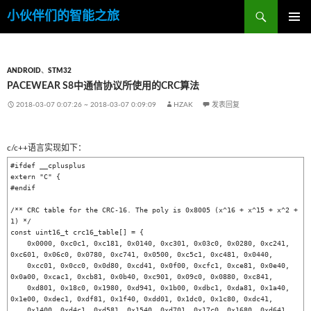
搜
小伙伴们的智能之旅
索
跳
主菜单
至
内
容
ANDROID
、
STM32
PACEWEAR S8中通信协议所使用的CRC算法
2018-03-07 0:07:26
~
2018-03-07 0:09:09
HZAK
发表回复
c/c++语言实现如下：
#ifdef __cplusplus

extern "C" {

#endif

/** CRC table for the CRC-16. The poly is 0x8005 (x^16 + x^15 + x^2 + 
1) */

const uint16_t crc16_table[] = {

    0x0000, 0xc0c1, 0xc181, 0x0140, 0xc301, 0x03c0, 0x0280, 0xc241, 
0xc601, 0x06c0, 0x0780, 0xc741, 0x0500, 0xc5c1, 0xc481, 0x0440,

    0xcc01, 0x0cc0, 0x0d80, 0xcd41, 0x0f00, 0xcfc1, 0xce81, 0x0e40, 
0x0a00, 0xcac1, 0xcb81, 0x0b40, 0xc901, 0x09c0, 0x0880, 0xc841,

    0xd801, 0x18c0, 0x1980, 0xd941, 0x1b00, 0xdbc1, 0xda81, 0x1a40, 
0x1e00, 0xdec1, 0xdf81, 0x1f40, 0xdd01, 0x1dc0, 0x1c80, 0xdc41,

    0x1400, 0xd4c1, 0xd581, 0x1540, 0xd701, 0x17c0, 0x1680, 0xd641, 