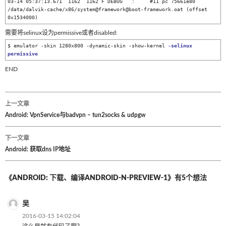
03-14 05:37:13.671  1162  1162 F DEBUG   :     #11 pc 75661e80  
/data/dalvik-cache/x86/system@framework@boot-framework.oat (offset 
需要将selinux设为permissive或者disabled:
$ emulator -skin 1280x800 -dynamic-skin -show-kernel 
-selinux 
permissive
END
上一文章
文
Android: VpnService与badvpn – tun2socks & udpgw
章
下一文章
Android: 获取dns IP地址
导
航
《ANDROID: 下载、编译ANDROID-N-PREVIEW-1》有5个想法
吴
2016-03-15 14:02:04