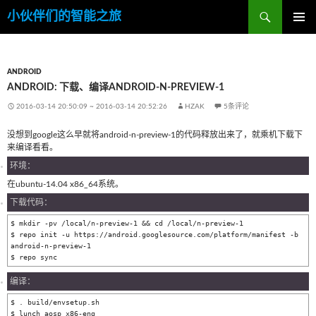
搜
小伙伴们的智能之旅
索
跳
主菜单
至
内
容
ANDROID
ANDROID: 下载、编译ANDROID-N-PREVIEW-1
2016-03-14 20:50:09
~
2016-03-14 20:52:26
HZAK
5条评论
没想到google这么早就将android-n-preview-1的代码释放出来了，就乘机下载下
来编译看看。
环境：
在ubuntu-14.04 x86_64系统。
下载代码：
$ mkdir -pv /local/n-preview-1 && cd /local/n-preview-1

$ repo init -u https://android.googlesource.com/platform/manifest -b 
android-n-preview-1

$ repo sync
编译：
$ . build/envsetup.sh

$ lunch aosp_x86-eng