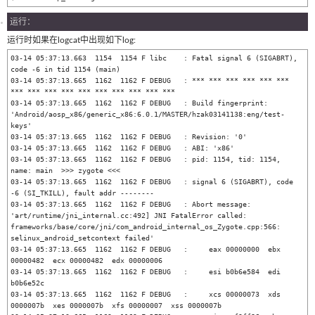
运行：
运行时如果在logcat中出现如下log:
03-14 05:37:13.663  1154  1154 F libc    : Fatal signal 6 (SIGABRT), 
code -6 in tid 1154 (main)

03-14 05:37:13.665  1162  1162 F DEBUG   : *** *** *** *** *** *** 
*** *** *** *** *** *** *** *** *** ***

03-14 05:37:13.665  1162  1162 F DEBUG   : Build fingerprint: 
'Android/aosp_x86/generic_x86:6.0.1/MASTER/hzak03141138:eng/test-
keys'

03-14 05:37:13.665  1162  1162 F DEBUG   : Revision: '0'

03-14 05:37:13.665  1162  1162 F DEBUG   : ABI: 'x86'

03-14 05:37:13.665  1162  1162 F DEBUG   : pid: 1154, tid: 1154, 
name: main  >>> zygote <<<

03-14 05:37:13.665  1162  1162 F DEBUG   : signal 6 (SIGABRT), code 
-6 (SI_TKILL), fault addr --------

03-14 05:37:13.665  1162  1162 F DEBUG   : Abort message: 
'art/runtime/jni_internal.cc:492] JNI FatalError called: 
frameworks/base/core/jni/com_android_internal_os_Zygote.cpp:566: 
selinux_android_setcontext failed'

03-14 05:37:13.665  1162  1162 F DEBUG   :     eax 00000000  ebx 
00000482  ecx 00000482  edx 00000006

03-14 05:37:13.665  1162  1162 F DEBUG   :     esi b0b6e584  edi 
b0b6e52c

03-14 05:37:13.665  1162  1162 F DEBUG   :     xcs 00000073  xds 
0000007b  xes 0000007b  xfs 00000007  xss 0000007b
