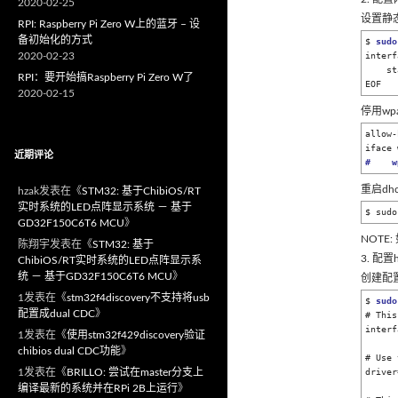
2020-02-25
设置静态I
RPI: Raspberry Pi Zero W上的蓝牙 – 设
备初始化的方式
$ 
sudo
2020-02-23
interf
    static ip_address=172.24.1.1/24

RPI：要开始搞Raspberry Pi Zero W了
EOF
2020-02-15
停用wpa_
allow-
近期评论
#    w
重启dhc
hzak
发表在《
STM32: 基于ChibiOS/RT
实时系统的LED点阵显示系统 － 基于
$ sudo
GD32F150C6T6 MCU
》
NOTE
陈翔宇
发表在《
STM32: 基于
3. 配置
ChibiOS/RT实时系统的LED点阵显示系
统 － 基于GD32F150C6T6 MCU
》
创建配置文
1
发表在《
stm32f4discovery不支持将usb
$ 
sudo
配置成dual CDC
》
# This
interf
1
发表在《
使用stm32f429discovery验证
chibios dual CDC功能
》
# Use 
1
发表在《
BRILLO: 尝试在master分支上
driver
编译最新的系统并在RPi 2B上运行
》