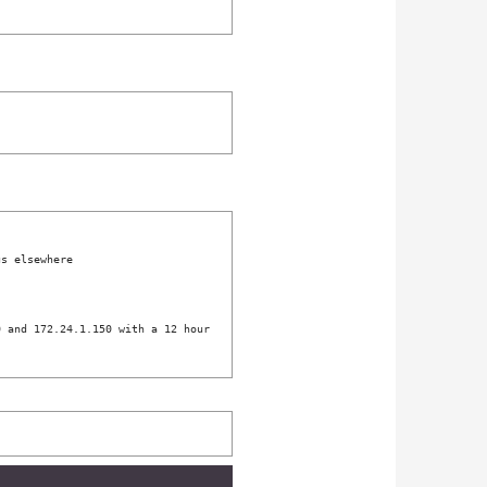
s elsewhere  

 

 and 172.24.1.150 with a 12 hour 