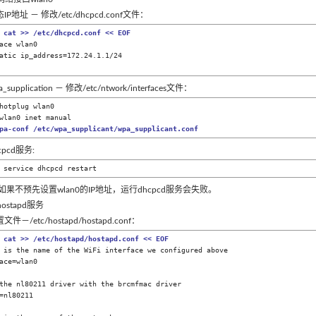
P地址 － 修改/etc/dhcpcd.conf文件：
 cat >> /etc/dhcpcd.conf << EOF
ace wlan0  

supplication － 修改/etc/ntwork/interfaces文件：
hotplug wlan0  

pa-conf /etc/wpa_supplicant/wpa_supplicant.conf
pcd服务:
 service dhcpcd restart
: 如果不预先设置wlan0的IP地址，运行dhcpcd服务会失败。
hostapd服务
件－/etc/hostapd/hostapd.conf：
 cat >> /etc/hostapd/hostapd.conf << EOF
 is the name of the WiFi interface we configured above

ace=wlan0

the nl80211 driver with the brcmfmac driver

=nl80211
