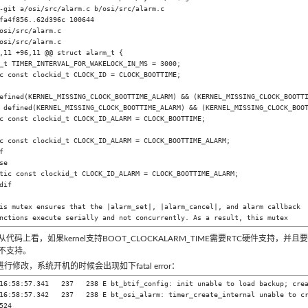
-git a/osi/src/alarm.c b/osi/src/alarm.c

fa4f856..62d396c 100644

osi/src/alarm.c

osi/src/alarm.c

,11 +96,11 @@ struct alarm_t {

efined(KERNEL_MISSING_CLOCK_BOOTTIME_ALARM) && (KERNEL_MISSING_CLOCK_BOOTTI
 defined(KERNEL_MISSING_CLOCK_BOOTTIME_ALARM) && (KERNEL_MISSING_CLOCK_BOOT
c const clockid_t CLOCK_ID_ALARM = CLOCK_BOOTTIME_ALARM;



se

tic const clockid_t CLOCK_ID_ALARM = CLOCK_BOOTTIME_ALARM;

dif

: 从代码上看，如果kernel支持BOOT_CLOCKALARM_TIME需要RTC硬件支持，
然不支持。
行修改，系统开机的时候会出现如下fatal error：
16:58:57.341   237   238 E bt_btif_config: init unable to load backup; crea
16:58:57.342   237   238 E bt_osi_alarm: timer_create_internal unable to cr