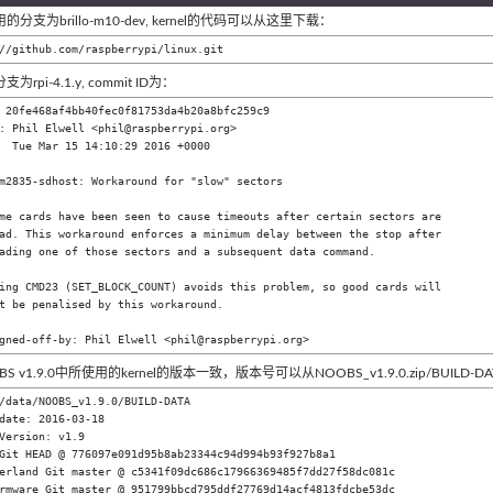
分支为brillo-m10-dev, kernel的代码可以从这里下载：
//github.com/raspberrypi/linux.git
为rpi-4.1.y, commit ID为：
 20fe468af4bb40fec0f81753da4b20a8bfc259c9

: Phil Elwell <phil@raspberrypi.org>

  Tue Mar 15 14:10:29 2016 +0000

S v1.9.0中所使用的kernel的版本一致，版本号可以从NOOBS_v1.9.0.zip/BUILD-
/data/NOOBS_v1.9.0/BUILD-DATA 

date: 2016-03-18

Version: v1.9

Git HEAD @ 776097e091d95b8ab23344c94d994b93f927b8a1

erland Git master @ c5341f09dc686c17966369485f7dd27f58dc081c

rmware Git master @ 951799bbcd795ddf27769d14acf4813fdcbe53dc
