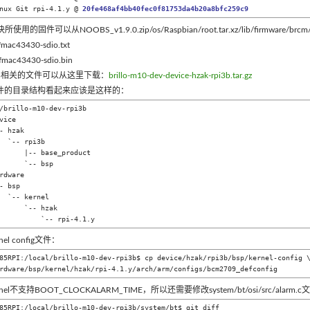
nux Git rpi-4.1.y @ 
块所使用的固件可以从NOOBS_v1.9.0.zip/os/Raspbian/root.tar.xz/lib/firmwa
fmac43430-sdio.txt
fmac43430-sdio.bin
sp相关的文件可以从这里下载：
brillo-m10-dev-device-hzak-rpi3b.tar.gz
件的目录结构看起来应该是这样的：
/brillo-m10-dev-rpi3b

vice

- hzak

  `-- rpi3b

      |-- base_product

      `-- bsp

rdware

rnel

  `-- hzak

                `-- rpi-4.1.y
nel config文件：
85RPI:/local/brillo-m10-dev-rpi3b$ cp device/hzak/rpi3b/bsp/kernel-config \
  hardware/bsp/kernel/hzak/rpi-4.1.y/arch/arm/configs/bcm2709_defconfig
nel不支持BOOT_CLOCKALARM_TIME，所以还需要修改system/bt/osi/src/alarm.
85RPI:/local/brillo-m10-dev-rpi3b/system/bt$ git diff
