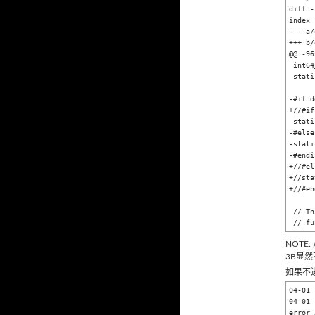
diff -
index 
--- a/
+++ b/
@@ -96
 int64_t TIMER_INTERVAL_FOR_WAKELOCK_IN_MS = 3000;

 static const clockid_t CLOCK_ID = CLOCK_BOOTTIME;

-#if d
+//#if
 static const clockid_t CLOCK_ID_ALARM = CLOCK_BOOTTIME;

-#else

-stati
-#endif
+//#el
+//sta
+//#en
 // This mutex ensures that the |alarm_set|, |alarm_cancel|, and alarm callback

NOTE
3B显
如果不进
04-01 
04-01 