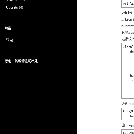
STM32
(35)
rpi-li
Ubuntu
(4)
WiFi模
a. brcm
b. brcm
功能
其他b
最后文
登录
/local
|-- de
|   `-
原创｜转载请注明出处
|     
|     
|     
`-- ha
    `-- bsp

        `-- ke
          
更新ker
hzak@B
  
由于ker
hzak@B