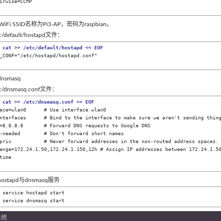
irwise=CCMP

 WiFi SSID名称为Pi3-AP，密码为raspbian。
/default/hostapd文件：
 cat >> /etc/default/hostapd << EOF
_CONF="/etc/hostapd/hostapd.conf"

nsmasq
c/dnsmasq.conf文件：
 cat >> /etc/dnsmasq.conf << EOF
ace=wlan0      # Use interface wlan0  

nterfaces      # Bind to the interface to make sure we aren't sending thing
=8.8.8.8       # Forward DNS requests to Google DNS  

-needed        # Don't forward short names  

priv           # Never forward addresses in the non-routed address spaces. 
ange=172.24.1.50,172.24.1.150,12h # Assign IP addresses between 172.24.1.50
time  

hostapd与dnsmasq服务
 service hostapd start 

 service dnsmasq start
o系统