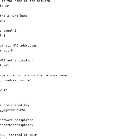
 is the name of the network

i3-AP

the 2.4GHz band

e=g

channel 1

l=1

pt all MAC addresses

r_acl=0

WPA authentication

lgs=1

ire clients to know the network name

_broadcast_ssid=0

WPA2

a pre-shared key

y_mgmt=WPA-PSK

network passphrase

ssphrase=raspberry

AES, instead of TKIP
