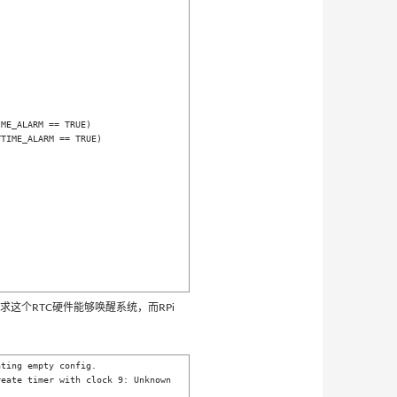
ME_ALARM == TRUE)

TIME_ALARM == TRUE)

并且要求这个RTC硬件能够唤醒系统，而RPi
ting empty config.

eate timer with clock 9: Unknown 