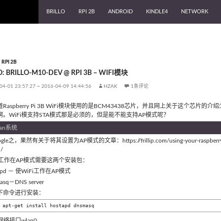
跳至内容
BRILLO
RPI 2B
ANDROID
KINDLE4
NETWORK
、
RPI 2B
O: BRILLO-M10-DEV @ RPI 3B – WIFI模块
04-01 23:57:27
~
2016-04-09 14:44:56
HZAK
1条评论
Raspberry Pi 3B WiFi模块使用的是BCM43438芯片，并且网上关于这个芯片的介
啊。WiFi模支持STA模式那是必须的，但是能不能支持AP模式呢？
ian系统
le之，果然有关于将其设置为AP模式的文章：https://frillip.com/using-your-raspberry-pi-3-
/
iFi工作在AP模式需要这两个安装包：
stapd － 使WiFi工作在AP模式
masq－DNS server
下命令进行安装：
 apt-get install hostapd dnsmasq
网络接口wlan0