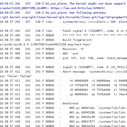
16:58:57.342   237   238 E bt_osi_alarm: The kernel might not have support 
create(CLOCK_BOOTTIME_ALARM): https://lwn.net/Articles/429925/

16:58:57.342   237   238 E bt_osi_alarm: See following patches: 
//git.kernel.org/cgit/linux/kernel/git/torvalds/linux.git/log/?qt=grep&q=C
16:58:57.342   237   238 F libc    : system/bt/osi/./src/alarm.c:160: alarm
16:58:57.342   237   238 F libc    : Fatal signal 6 (SIGABRT), code -6 in t
16:58:57.405   241   241 F DEBUG   : *** *** *** *** *** *** *** *** *** **
16:58:57.406   241   241 F DEBUG   : Build fingerprint: 
o/rpi3b/rpi3b:6.0.1/MASTER/hzak04011258:eng/test-keys'

16:58:57.406   241   241 F DEBUG   : Revision: '0'

16:58:57.406   241   241 F DEBUG   : ABI: 'arm'

16:58:57.406   241   241 F DEBUG   : pid: 237, tid: 238, name: stack_manage
16:58:57.406   241   241 F DEBUG   : signal 6 (SIGABRT), code -6 (SI_TKILL)
16:58:57.411   241   241 F DEBUG   : Abort message: 'system/bt/osi/./src/al
ion "false" failed'

16:58:57.411   241   241 F DEBUG   :     r0 00000000  r1 000000ee  r2 00000
16:58:57.411   241   241 F DEBUG   :     r4 75f6d978  r5 00000006  r6 75f6d
16:58:57.411   241   241 F DEBUG   :     r8 00000001  r9 75f6d4b8  sl 7691b
16:58:57.411   241   241 F DEBUG   :     ip 0000020c  sp 75f6d3d0  lr 76ac4
16:58:57.429   241   241 F DEBUG   : 

16:58:57.429   241   241 F DEBUG   : backtrace:

16:58:57.429   241   241 F DEBUG   :     #00 pc 00047adc  /system/lib/libc.
16:58:57.429   241   241 F DEBUG   :     #01 pc 0004528b  /system/lib/libc.
16:58:57.430   241   241 F DEBUG   :     #02 pc 0001bc99  /system/lib/libc.
16:58:57.430   241   241 F DEBUG   :     #03 pc 00017877  /system/lib/libc.
16:58:57.430   241   241 F DEBUG   :     #04 pc 00016f64  /system/lib/libc.