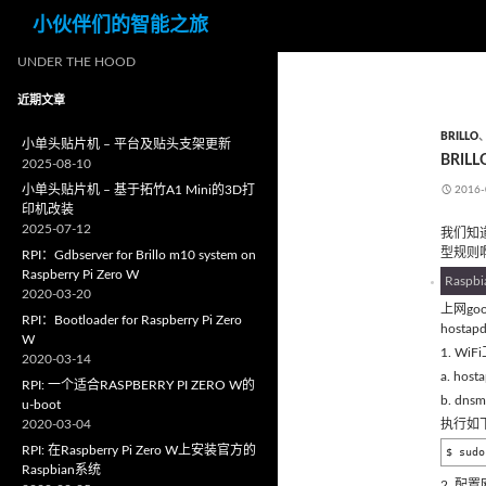
搜
小伙伴们的智能之旅
索
UNDER THE HOOD
近期文章
BRILLO
小单头贴片机 – 平台及贴头支架更新
BRILL
2025-08-10
小单头贴片机 – 基于拓竹A1 Mini的3D打
2016-
印机改装
2025-07-12
我们知道
型规则
RPI：Gdbserver for Brillo m10 system on
Raspberry Pi Zero W
Raspb
2020-03-20
上网goog
RPI：Bootloader for Raspberry Pi Zero
hostapd
W
1. W
2020-03-14
a. ho
RPI: 一个适合RASPBERRY PI ZERO W的
b. dns
u-boot
2020-03-04
执行如
RPI: 在Raspberry Pi Zero W上安装官方的
$ sudo
Raspbian系统
2. 配置