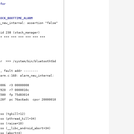
for 
LOCK_BOOTTIME_ALARM
_new_internal: assertion "false" 
id 238 (stack_manager)

* *** *** *** *** *** ***

r  >>> /system/bin/bluetoothtbd 
, fault addr --------

arm.c:160: alarm_new_internal: 
006  r3 00000008

920  r7 0000010c

580  fp 75d83014

28f  pc 76ac6adc  cpsr 20000010

so (tgkill+12)

so (pthread_kill+34)

so (raise+10)

so (__libc_android_abort+34)

so (abort+4)
