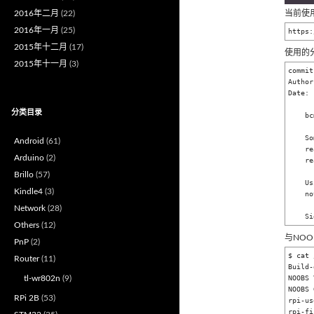
2016年二月
(22)
当前使用的
2016年一月
(25)
https:
2015年十二月
(17)
使用的分支
2015年十一月
(3)
commit
Author
Date: 
分类目录
    bcm2835-sdhost: Workaround for "slow" sectors

    Some cards have been seen to cause timeouts after certain sectors are

Android
(61)
    read. This workaround enforces a minimum delay between the stop after

Arduino
(2)
    reading one of those sectors and a subsequent data command.

Brillo
(57)
    Using CMD23 (SET_BLOCK_COUNT) avoids this problem, so good cards will

Kindle4
(3)
    not be penalised by this workaround.

Network
(28)
Others
(12)
与NOOB
PnP
(2)
$ cat 
Router
(11)
Build-
tl-wr802n
(9)
NOOBS 
NOOBS 
RPi 2B
(53)
rpi-us
rpi-fi