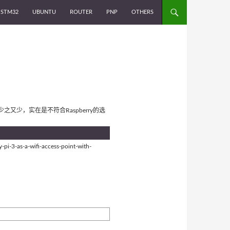
STM32
UBUNTU
ROUTER
PNP
OTHERS
绍少之又少，实在是不符合Raspberry的选
as-a-wifi-access-point-with-