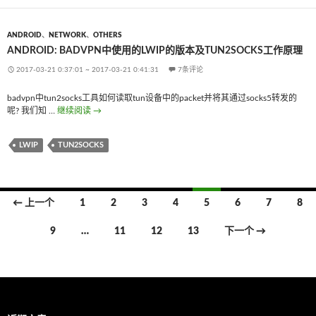
ANDROID
、
NETWORK
、
OTHERS
ANDROID: BADVPN中使用的LWIP的版本及TUN2SOCKS工作原理
2017-03-21 0:37:01
~
2017-03-21 0:41:31
7条评论
badvpn中tun2socks工具如何读取tun设备中的packet并将其通过socks5转发的
呢? 我们知 …
继续阅读
Android: badvpn中使用的LwIP的版本及tun2socks工作原理
→
LWIP
TUN2SOCKS
← 上一个
1
2
3
4
5
6
7
8
文
9
…
11
12
13
下一个 →
章
导
航