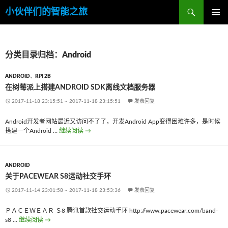
搜
小伙伴们的智能之旅
索
跳
主菜单
至
内
容
分类目录归档：Android
ANDROID
、
RPI 2B
在树莓派上搭建ANDROID SDK离线文档服务器
2017-11-18 23:15:51
~
2017-11-18 23:15:51
发表回复
Android开发者网站最近又访问不了了，开发Android App变得困难许多，是时候
搭建一个Android …
继续阅读
在树莓派上搭建Android SDK离线文档服务器
→
ANDROID
关于PACEWEAR S8运动社交手环
2017-11-14 23:01:58
~
2017-11-18 23:53:36
发表回复
ＰＡＣＥＷＥＡＲ Ｓ8 腾讯首款社交运动手环 http://www.pacewear.com/band-
s8 …
继续阅读
关于Pacewear S8运动社交手环
→