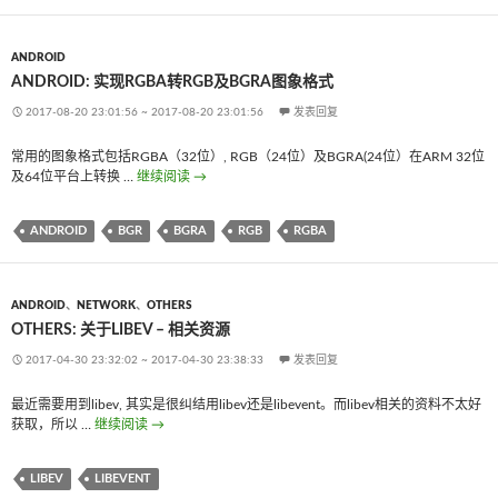
ANDROID
ANDROID: 实现RGBA转RGB及BGRA图象格式
2017-08-20 23:01:56
~
2017-08-20 23:01:56
发表回复
常用的图象格式包括RGBA（32位）, RGB（24位）及BGRA(24位）在ARM 32位
及64位平台上转换 …
继续阅读
Android: 实现RGBA转RGB及BGRA图象格式
→
ANDROID
BGR
BGRA
RGB
RGBA
ANDROID
、
NETWORK
、
OTHERS
OTHERS: 关于LIBEV – 相关资源
2017-04-30 23:32:02
~
2017-04-30 23:38:33
发表回复
最近需要用到libev, 其实是很纠结用libev还是libevent。而libev相关的资料不太好
获取，所以 …
继续阅读
Others: 关于libev – 相关资源
→
LIBEV
LIBEVENT