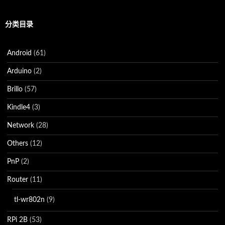
分类目录
Android
(61)
Arduino
(2)
Brillo
(57)
Kindle4
(3)
Network
(28)
Others
(12)
PnP
(2)
Router
(11)
tl-wr802n
(9)
RPi 2B
(53)