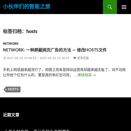
搜
小伙伴们的智能之旅
索
跳
主菜单
至
内
容
标签归档：hosts
NETWORK
NETWORK: 一种屏蔽网页广告的方法 － 修改HOSTS文件
2017-04-23 15:48:53
~
2017-04-23 15:48:53
发表回复
手机上网是越来越流行了，但随之而来是网站运营商却越来越无耻了，动不动就
让你抢个红包什么的，要是真的有红包可抢， …
继续阅读
Network: 一种屏蔽网页
→
HOSTS
近期文章